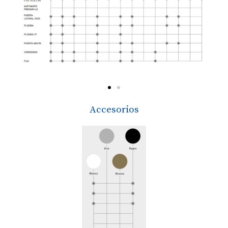
Accesorios
ra
Colores especiales, anodizados, imitación madera
lacados y exfoliados