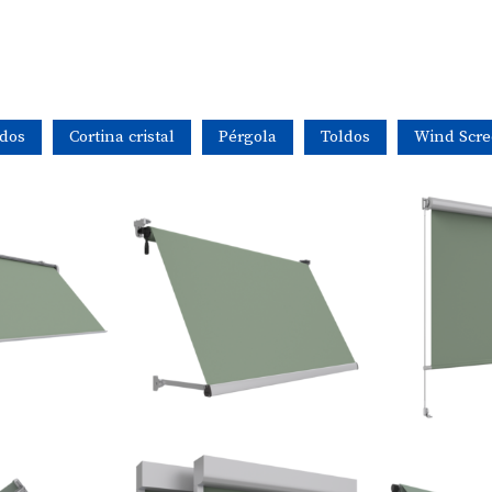
dos
Cortina cristal
Pérgola
Toldos
Wind Scr