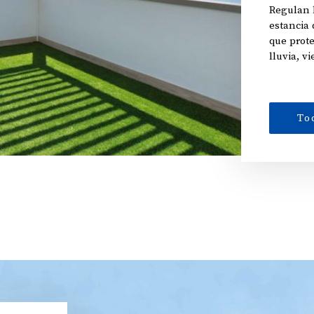
Regulan 
estancia 
que prote
lluvia, v
To