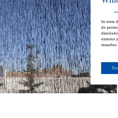
Wind
Se trata
de prote
diseñados
exterior 
tamaños 
To