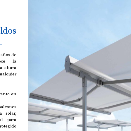
ldos
maños de
rece la
a altura
alquier
 tanto en
alcones
a solar,
al para
otegido