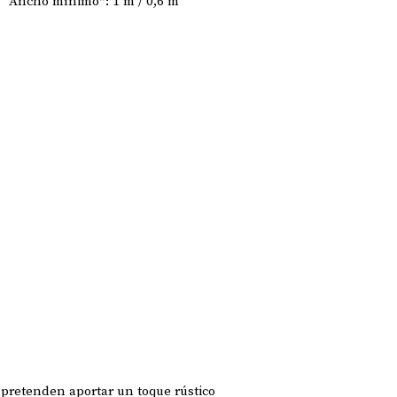
Ancho mínimo*: 1 m / 0,6 m
 pretenden aportar un toque rústico